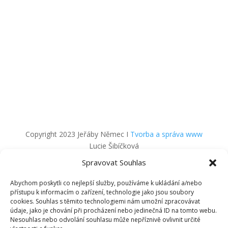
+420 732 688 234
nebo nám napište
jerabnicke.prace.nemec@gmail.com
Copyright 2023 Jeřáby Němec I
Tvorba a správa www
Lucie Šibíčková
Spravovat Souhlas
Abychom poskytli co nejlepší služby, používáme k ukládání a/nebo
přístupu k informacím o zařízení, technologie jako jsou soubory
cookies. Souhlas s těmito technologiemi nám umožní zpracovávat
údaje, jako je chování při procházení nebo jedinečná ID na tomto webu.
Nesouhlas nebo odvolání souhlasu může nepříznivě ovlivnit určité