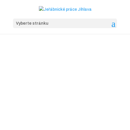
Vyberte stránku
Jeřáby němec
Jeřábnické práce Jihlava a okolí
zarezervovat